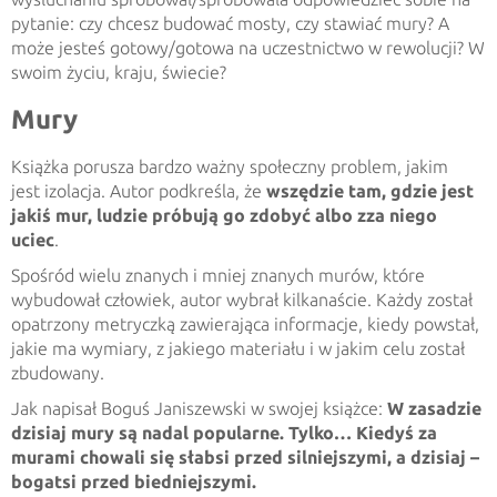
pytanie: czy chcesz budować mosty, czy stawiać mury? A
może jesteś gotowy/gotowa na uczestnictwo w rewolucji? W
swoim życiu, kraju, świecie?
Mury
Książka porusza bardzo ważny społeczny problem, jakim
jest izolacja. Autor podkreśla, że
wszędzie tam, gdzie jest
jakiś mur, ludzie próbują go zdobyć albo zza niego
uciec
.
Spośród wielu znanych i mniej znanych murów, które
wybudował człowiek, autor wybrał kilkanaście. Każdy został
opatrzony metryczką zawierająca informacje, kiedy powstał,
jakie ma wymiary, z jakiego materiału i w jakim celu został
zbudowany.
Jak napisał Boguś Janiszewski w swojej książce:
W zasadzie
dzisiaj mury są nadal popularne. Tylko… Kiedyś za
murami chowali się słabsi przed silniejszymi, a dzisiaj –
bogatsi przed biedniejszymi.