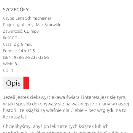
SZCZEGÓŁY
Czyta:
Lena Schimscheiner
Projekt graficzny:
Max Skorwider
Zawartość:
CD mp3
Ilość CD:
1
Czas:
2 g. 8 min.
Format:
14 x 12,5
ISBN:
978-83-8233-326-8
Wiek:
8+
CD:
1
Opis
Jeżeli jesteś ciekawy/ciekawa świata i interesujesz się tym,
w jaki sposób dokonywały się najważniejsze zmiany w naszej
historii, te książki są właśnie dla Ciebie – bez względu na to,
ile masz lat!
Chcielibyśmy, abyś po lekturze tych książek lub ich
wysłuchaniu spróbował/spróbowała odpowiedzieć sobie na