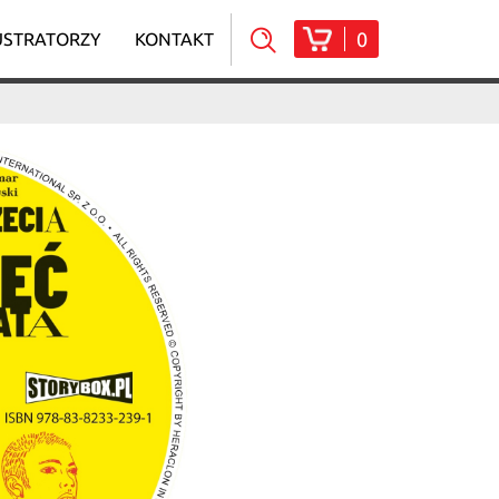
0
USTRATORZY
KONTAKT
a Jaworowska-
Duchlińska