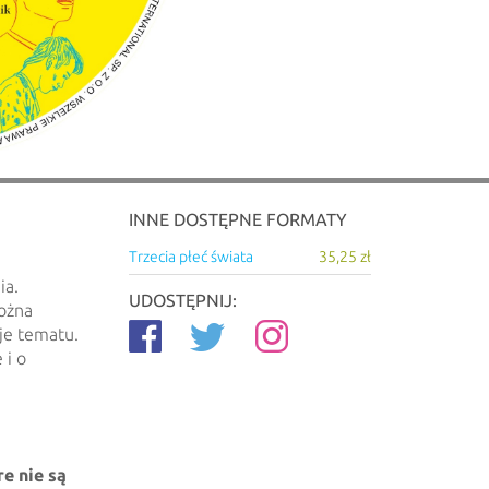
INNE DOSTĘPNE FORMATY
Trzecia płeć świata
35,25 zł
ia.
UDOSTĘPNIJ:
można
je tematu.
 i o
re nie są