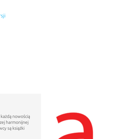
sji
d każdą nowością
ej harmonijnej
wcy są książki