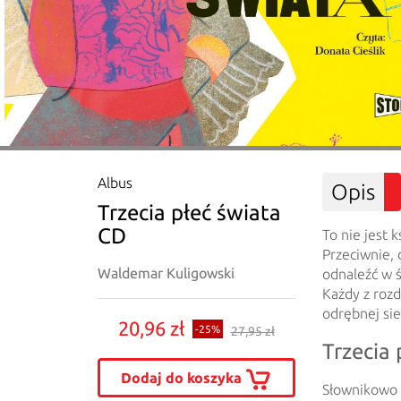
Albus
Opis
Trzecia płeć świata
CD
To nie jest 
Przeciwnie, 
Waldemar Kuligowski
odnaleźć w ś
Każdy z rozd
odrębnej sie
20,96 zł
-25%
27,95 zł
Trzecia 
Dodaj do koszyka
Słownikowo 