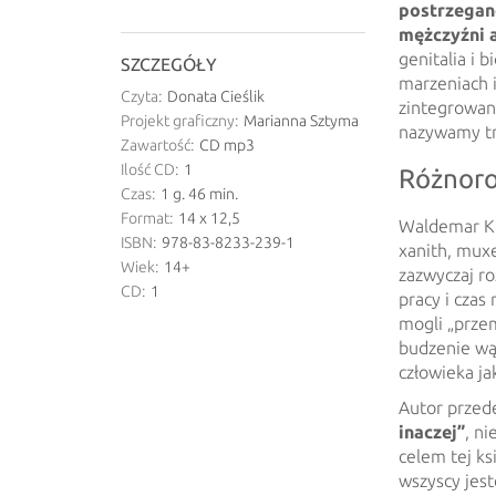
postrzegane
mężczyźni a
genitalia i 
SZCZEGÓŁY
marzeniach 
Czyta:
Donata Cieślik
zintegrowan
Projekt graficzny:
Marianna Sztyma
nazywamy trze
Zawartość:
CD mp3
Ilość CD:
1
Różnor
Czas:
1 g. 46 min.
Format:
14 x 12,5
Waldemar Kul
ISBN:
978-83-8233-239-1
xanith, muxe
Wiek:
14+
zazwyczaj ro
CD:
1
pracy i czas 
mogli „przem
budzenie wą
człowieka ja
Autor przed
inaczej”
, n
celem tej ks
wszyscy jest