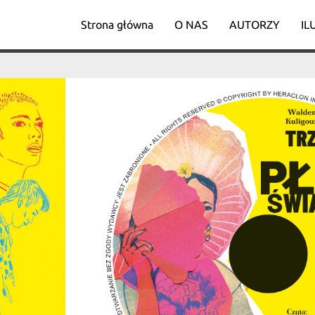
Strona główna
O NAS
AUTORZY
IL
Katarzyna Jackowska-
Nik
Enemuo