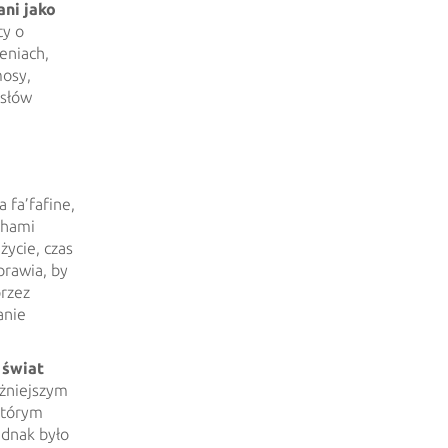
ani jako
ty o
eniach,
mosy,
ysłów
 fa’fafine,
chami
życie, czas
prawia, by
przez
anie
 świat
ażniejszym
którym
ednak było