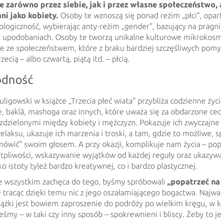
 zarówno przez siebie, jak i przez własne społeczeństwo, 
ni jako kobiety.
Osoby te wznoszą się ponad reżim „płci”, opar
biologiczność, wybierając anty-reżim „gender”, bazujący na pragni
i upodobaniach. Osoby te tworzą unikalne kulturowe mikrokos
e ze społeczeństwem, które z braku bardziej szczęśliwych pom
cią – albo czwartą, piątą itd. – płcią.
odność
igowski w książce „Trzecia płeć wiata” przybliża codzienne życia
, baklâ, mashoga oraz innych, które uważa się za obdarzone ce
zdzielonymi między kobiety i mężczyzn. Pokazuje ich zwyczajne 
relaksu, ukazuje ich marzenia i troski, a tam, gdzie to możliwe, s
ówić” swoim głosem. A przy okazji, komplikuje nam życia – po
tpliwości, wskazywanie wyjątków od każdej reguły oraz ukazyw
ko istoty tyleż bardzo kreatywnej, co i bardzo plastycznej.
e wszystkim zachęca do tego, byśmy spróbowali
„popatrzeć na
ie tracąc dzięki temu nic z jego oszałamiającego bogactwa. Najw
iążki jest bowiem zaproszenie do podróży po wielkim kręgu, w 
eśmy – w taki czy inny sposób – spokrewnieni i bliscy. Żeby to j