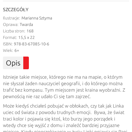
SZCZEGÓŁY
Ilustracje:
Marianna Sztyma
Oprawa:
Twarda
Liczba stron:
168
Format:
15,5 x 22
ISBN:
978-83-67085-10-6
Wiek:
6+
Opis
Istnieje takie miejsce, którego nie ma na mapie, o którym
nie słyszał żaden nauczyciel geografii, i do którego można
trafić bez kompasu. Tym miejscem jest kraina wyobraźni. Z
pewnością nie raz udało Ci się tam zajrzeć.
Może kiedyś chciałeś pobujać w obłokach, czy tak jak Linka
uciec od świata z powodu trudnych emocji.
Bywa, że świat
traci kolor i pojawia się ktoś, kto burzy jego porządek i
wtedy chce się wyjść z domu i znaleźć bardziej przyjazne
miejsce. Kiedy nieoczekiwanie w życiu Linki pojawia się Pani