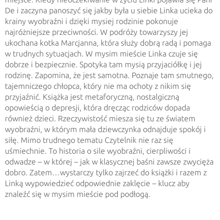
De i zaczyna panoszyć się jakby była u siebie Linka ucieka do
krainy wyobraźni i dzięki mysiej rodzinie pokonuje
najróżniejsze przeciwności. W podróży towarzyszy jej
ukochana kotka Marcjanna, która służy dobrą radą i pomaga
w trudnych sytuacjach. W mysim mieście Linka czuje się
dobrze i bezpiecznie. Spotyka tam mysią przyjaciółkę i jej
rodzinę. Zapomina, że jest samotna. Poznaje tam smutnego,
tajemniczego chłopca, który nie ma ochoty z nikim się
przyjaźnić. Książka jest metaforyczną, nostalgiczną
opowieścią o depresji, która dręcząc rodziców dopada
również dzieci. Rzeczywistość miesza się tu ze światem
wyobraźni, w którym mała dziewczynka odnajduje spokój i
siłę. Mimo trudnego tematu Czytelnik nie raz się
uśmiechnie. To historia o sile wyobraźni, cierpliwości i
odwadze – w której – jak w klasycznej baśni zawsze zwycięża
dobro. Zatem…wystarczy tylko zajrzeć do książki i razem z
Linką wypowiedzieć odpowiednie zaklęcie – klucz aby
znaleźć się w mysim mieście pod podłogą.